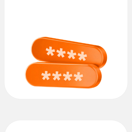
Короткая
памятка-
шпаргалка:
Удалите
карту
из приложения
платежного сервиса
Добавьте
карту заново,
введя номер с лицевой
стороны
Подтвердите
по SMS
Пользуйтесь
скидкой