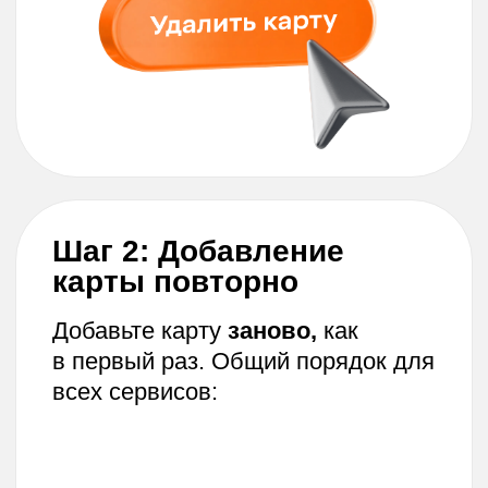
На что
обратить
внимание:
Банк в приложении:
Если при