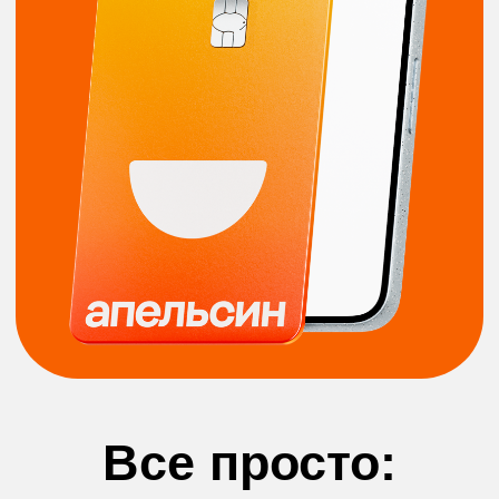
Все просто:
отвяжите карту
и добавьте её
же заново
Физическую карту закрывать
и перевыпускать
не нужно!
Шаг 1: Отвяжите
карту
Действия похожи
во всех
приложениях платежных
сервисов
(SberPay, Alfa Pay,
T-Pay (Т-Банк), Gazprom Pay, МТС
Pay, Яндекс Пэй, Mir Pay):